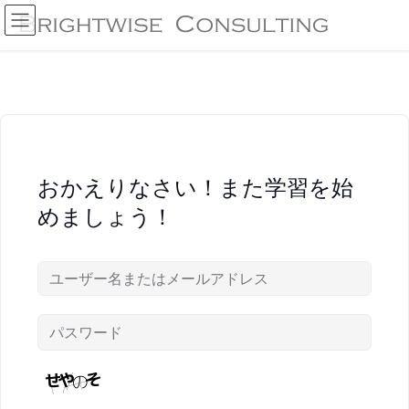
コ
ナ
ン
ビ
テ
ゲ
ン
ー
ツ
シ
へ
ョ
ス
ン
キ
に
ッ
移
プ
動
おかえりなさい！また学習を始
めましょう！